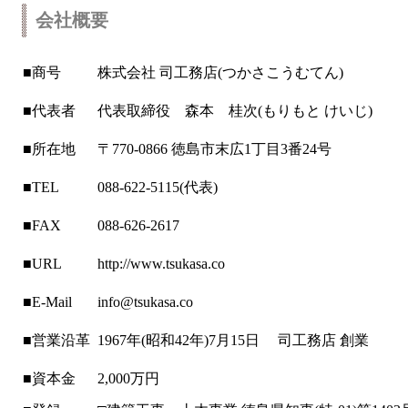
会社概要
■商号
株式会社 司工務店(つかさこうむてん)
■代表者
代表取締役 森本 桂次(もりもと けいじ)
■所在地
〒770-0866 徳島市末広1丁目3番24号
■TEL
088-622-5115(代表)
■FAX
088-626-2617
■URL
http://www.tsukasa.co
■E-Mail
info@tsukasa.co
■営業沿革
1967年(昭和42年)7月15日 司工務店 創業
■資本金
2,000万円