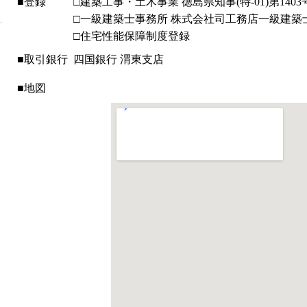
■登録
□建築工事・土木事業 徳島県知事(特-01)第1403
□一級建築士事務所 株式会社司工務店一級建築士事
□住宅性能保障制度登録
■取引銀行
四国銀行 渭東支店
■地図