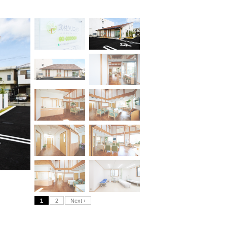
1
2
Next ›