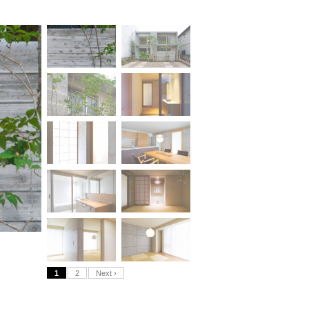
1
2
Next ›