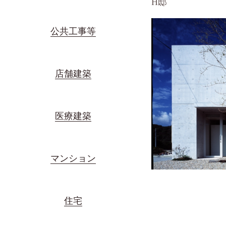
H邸
公共工事等
店舗建築
医療建築
マンション
住宅