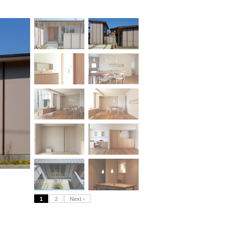
1
2
Next ›