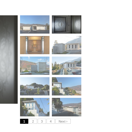
1
2
3
4
Next ›